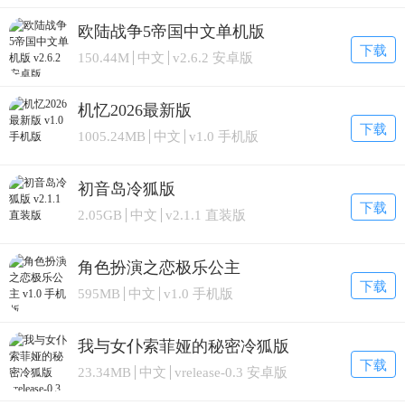
欧陆战争5帝国中文单机版
下载
150.44M
中文
v2.6.2 安卓版
机忆2026最新版
下载
1005.24MB
中文
v1.0 手机版
初音岛冷狐版
下载
2.05GB
中文
v2.1.1 直装版
角色扮演之恋极乐公主
下载
595MB
中文
v1.0 手机版
我与女仆索菲娅的秘密冷狐版
下载
23.34MB
中文
vrelease-0.3 安卓版