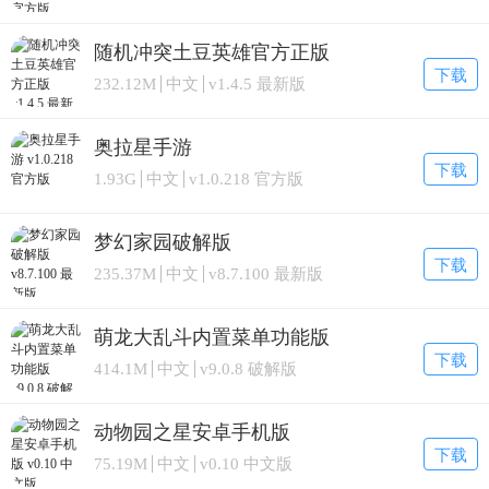
随机冲突土豆英雄官方正版
下载
232.12M
中文
v1.4.5 最新版
奥拉星手游
下载
1.93G
中文
v1.0.218 官方版
梦幻家园破解版
下载
235.37M
中文
v8.7.100 最新版
萌龙大乱斗内置菜单功能版
下载
414.1M
中文
v9.0.8 破解版
动物园之星安卓手机版
下载
75.19M
中文
v0.10 中文版