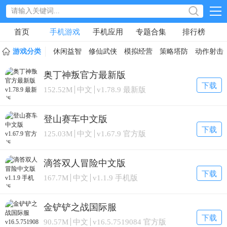
首页
手机游戏
手机应用
专题合集
排行榜
游戏分类
休闲益智
修仙武侠
模拟经营
策略塔防
动作射击
奥丁神叛官方最新版
下载
152.52M
中文
v1.78.9 最新版
登山赛车中文版
下载
125.03M
中文
v1.67.9 官方版
滴答双人冒险中文版
下载
167.7M
中文
v1.1.9 手机版
金铲铲之战国际服
下载
90.57M
中文
v16.5.7519084 官方版