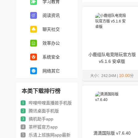
学习教育
阅读资讯
聊天社交
效率办公
小鹿组队电竞陪玩官方版
系统安全
v5.1.6 安卓版
网络其它
10.00
大小：242.04M |
分
本类下载排行榜
哔哩哔哩直播姬手机版
1
腾讯桌面手机版
2
搞机助手app
3
茶杯狐官方app
4
滴滴国际版 v7.6.40
乐清上班族网app最新
5